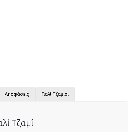
Αποφάσεις
Γιαλί Τζαμισί
λί Τζαμί