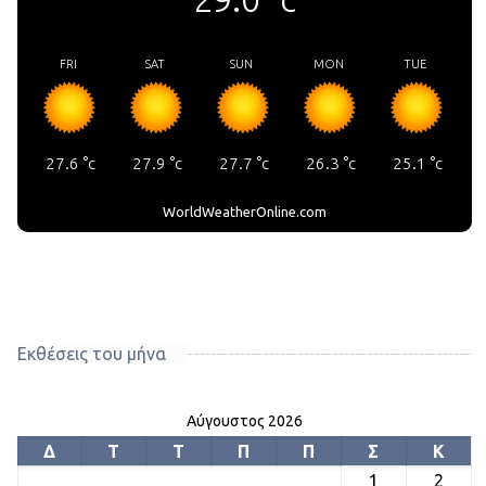
FRI
SAT
SUN
MON
TUE
27.6
°c
27.9
°c
27.7
°c
26.3
°c
25.1
°c
WorldWeatherOnline.com
Εκθέσεις του μήνα
Αύγουστος 2026
Δ
Τ
Τ
Π
Π
Σ
Κ
1
2