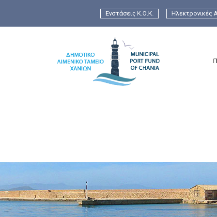
Ενστάσεις Κ.Ο.Κ.
Ηλεκτρονικές Α
Π